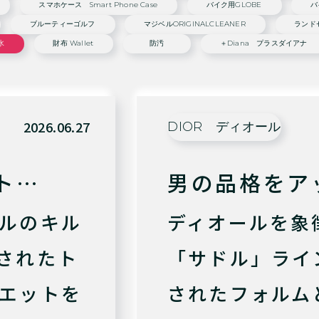
スマホケース Smart Phone Case
バイク用GLOBE
バ
ブルーティーゴルフ
マジベルORIGINALCLEANER
ランド
水
財布 Wallet
防汚
＋diana プラスダイアナ
2026.06.27
DIOR ディオール
ト…
男の品格をア
ルのキル
ディオールを象
されたト
「サドル」ライ
エットを
されたフォルム