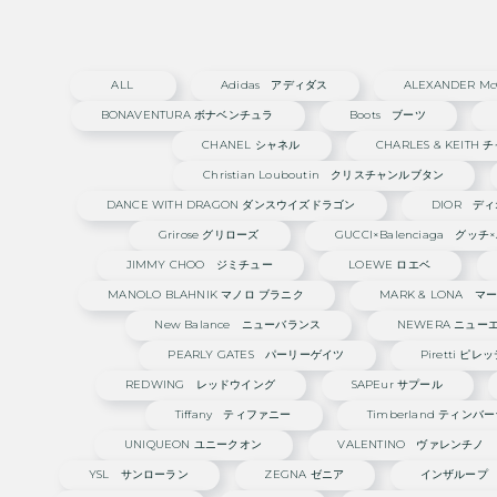
ALL
Adidas アディダス
ALEXANDER
BONAVENTURA ボナベンチュラ
Boots ブーツ
CHANEL シャネル
CHARLES & KEIT
Christian Louboutin クリスチャンルブタン
DANCE WITH DRAGON ダンスウイズドラゴン
DIOR デ
Grirose グリローズ
GUCCI×Balenciaga グッ
JIMMY CHOO ジミチュー
LOEWE ロエベ
MANOLO BLAHNIK マノロ ブラニク
MARK & LONA 
New Balance ニューバランス
NEWERA ニュー
PEARLY GATES パーリーゲイツ
Piretti ピレ
REDWING レッドウイング
SAPEur サプール
Tiffany ティファニー
Timberland ティンバ
UNIQUEON ユニークオン
VALENTINO ヴァレンチノ
YSL サンローラン
ZEGNA ゼニア
インザループ