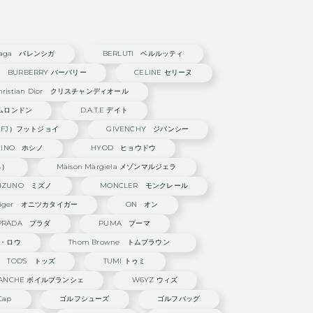
ciaga バレンシガ
BERLUTI ベルルッティ
BURBERRY バーバリー
CELINE セリーヌ
hristian Dior クリスチャンディオール
イムロンドン
D.A.T.E デイト
oy（FJ）フットジョイ
GIVENCHY ジバンシー
HINO ホシノ
HYOD ヒョウドウ
ネ）
Maison Margiela メゾンマルジェラ
IZUNO ミズノ
MONCLER モンクレール
a Tiger オニツカタイガー
ON オン
PRADA プラダ
PUMA プーマ
ザ・ロウ
Thom Browne トムブラウン
TOD'S トッズ
TUMI トゥミ
BLANCHE ボイルブランシェ
W6YZ ウィズ
Cap
ゴルフシューズ
ゴルフバッグ