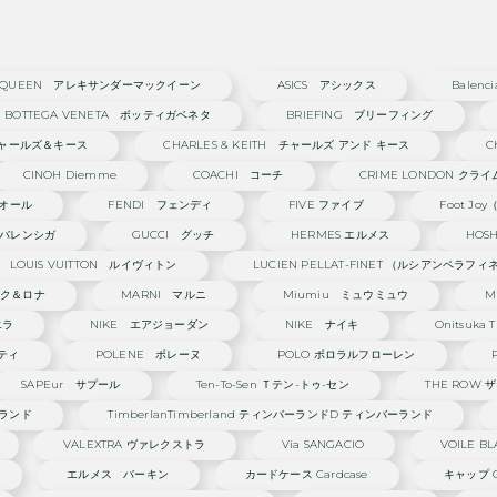
 McQUEEN アレキサンダーマックイーン
ASICS アシックス
Balen
BOTTEGA VENETA ボッティガベネタ
BRIEFING ブリーフィング
H チャールズ＆キース
CHARLES & KEITH チャールズ アンド キース
C
CINOH Diemme
COACHI コーチ
CRIME LONDON クラ
ィオール
FENDI フェンディ
FIVE ファイブ
Foot J
チ×バレンシガ
GUCCI グッチ
HERMES エルメス
HOS
LOUIS VUITTON ルイヴィトン
LUCIEN PELLAT-FINET （ルシアンペラフィ
マーク＆ロナ
MARNI マルニ
Miumiu ミュウミュウ
M
エラ
NIKE エアジョーダン
NIKE ナイキ
Onitsuk
ッティ
POLENE ポレーヌ
POLO ポロラルフローレン
SAPEur サプール
Ten-To-Sen Ｔテン-トゥ-セン
THE ROW 
ーランド
TimberlanTimberland ティンバーランドd ティンバーランド
VALEXTRA ヴァレクストラ
Via SANGACIO
VOILE 
エルメス バーキン
カードケース Cardcase
キャップ 