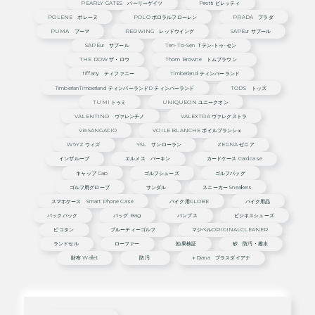
PEARLY GATES パーリーゲイツ
Piretti ピレッティ
POLENE ポレーヌ
POLO ポロラルフローレン
PRADA プラダ
PUMA プーマ
REDWING レッドウイング
SAPEur サプール
SAPEur サプール
Ten-To-Sen Ｔテン-トゥ-セン
THE ROW ザ・ロウ
Thom Browne トムブラウン
Tiffany ティファニー
Timberland ティンバーランド
TimberlanTimberland ティンバーランドd ティンバーランド
TOD'S トッズ
TUMI トゥミ
UNIQUEON ユニークオン
VALENTINO ヴァレンチノ
VALEXTRA ヴァレクストラ
Via SANGACIO
VOILE BLANCHE ボイルブランシェ
W6YZ ウィズ
YSL サンローラン
ZEGNA ゼニア
インザループ
エルメス バーキン
カードケース Cardcase
キャップ Cap
ゴルフシューズ
ゴルフバッグ
ゴルフ用グローブ
サンダル
スニーカー Sneakers
スマホケース Smart Phone Case
バイク用GLOBE
バイク用品
バックパック
バッグ Bag
パンプス
ビジネスシューズ
ピコタン
ブルーティーゴルフ
マジベルORIGINALCLEANER
ランドセル
ローファー
効果検証
砂 防汚・撥水
財布 Wallet
防汚
＋diana プラスダイアナ