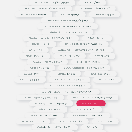
BONAVENTURA ボナベンチュラ
Boots ブーツ
BOTTEGA VENETA ボッティガベネタ
BRIEFING ブリーフィング
BURBERRY バーバリー
CELINE セリーヌ
CHANEL シャネル
CHARLES & KEITH チャールズ＆キース
CHARLES & KEITH チャールズ アンド キース
Christian Dior クリスチャンディオール
Christian Louboutin クリスチャンルブタン
CINOH Diemme
COACHI コーチ
CRIME LONDON クライムロンドン
D.A.T.E デイト
DANCE WITH DRAGON ダンスウイズドラゴン
DIOR ディオール
FENDI フェンディ
FIVE ファイブ
Foot Joy（FJ）フットジョイ
GIVENCHY ジバンシー
Grirose グリローズ
GUCCI×Balenciaga グッチ×バレンシガ
GUCCI グッチ
HERMES エルメス
HOSHINO ホシノ
HYOD ヒョウドウ
JIMMY CHOO ジミチュー
LOEWE ロエベ
LOUIS VUITTON ルイヴィトン
LUCIEN PELLAT-FINET （ルシアンペラフィネ）
Maison Margiela メゾンマルジェラ
MANOLO BLAHNIK マノロ ブラニク
MARK & LONA マーク＆ロナ
MARNI マルニ
Miumiu ミュウミュウ
MIZUNO ミズノ
MONCLER モンクレール
New Balance ニューバランス
NEWERA ニューエラ
NIKE エアジョーダン
NIKE ナイキ
Onitsuka Tiger オニツカタイガー
ON オン