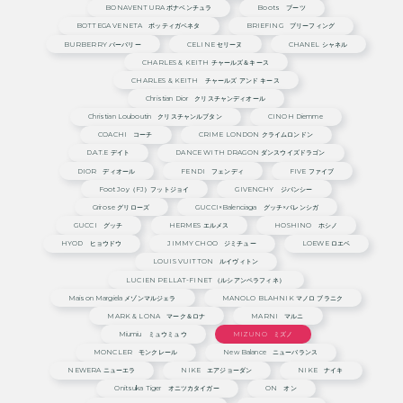
BONAVENTURA ボナベンチュラ
Boots ブーツ
BOTTEGA VENETA ボッティガベネタ
BRIEFING ブリーフィング
BURBERRY バーバリー
CELINE セリーヌ
CHANEL シャネル
CHARLES & KEITH チャールズ＆キース
CHARLES & KEITH チャールズ アンド キース
Christian Dior クリスチャンディオール
Christian Louboutin クリスチャンルブタン
CINOH Diemme
COACHI コーチ
CRIME LONDON クライムロンドン
D.A.T.E デイト
DANCE WITH DRAGON ダンスウイズドラゴン
DIOR ディオール
FENDI フェンディ
FIVE ファイブ
Foot Joy（FJ）フットジョイ
GIVENCHY ジバンシー
Grirose グリローズ
GUCCI×Balenciaga グッチ×バレンシガ
GUCCI グッチ
HERMES エルメス
HOSHINO ホシノ
HYOD ヒョウドウ
JIMMY CHOO ジミチュー
LOEWE ロエベ
LOUIS VUITTON ルイヴィトン
LUCIEN PELLAT-FINET （ルシアンペラフィネ）
Maison Margiela メゾンマルジェラ
MANOLO BLAHNIK マノロ ブラニク
MARK & LONA マーク＆ロナ
MARNI マルニ
Miumiu ミュウミュウ
MIZUNO ミズノ
MONCLER モンクレール
New Balance ニューバランス
NEWERA ニューエラ
NIKE エアジョーダン
NIKE ナイキ
Onitsuka Tiger オニツカタイガー
ON オン