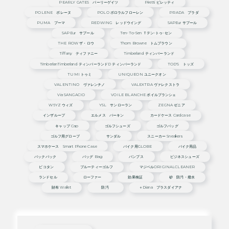
PEARLY GATES パーリーゲイツ
Piretti ピレッティ
POLENE ポレーヌ
POLO ポロラルフローレン
PRADA プラダ
PUMA プーマ
REDWING レッドウイング
SAPEur サプール
SAPEur サプール
Ten-To-Sen Ｔテン-トゥ-セン
THE ROW ザ・ロウ
Thom Browne トムブラウン
Tiffany ティファニー
Timberland ティンバーランド
TimberlanTimberland ティンバーランドd ティンバーランド
TOD'S トッズ
TUMI トゥミ
UNIQUEON ユニークオン
VALENTINO ヴァレンチノ
VALEXTRA ヴァレクストラ
Via SANGACIO
VOILE BLANCHE ボイルブランシェ
W6YZ ウィズ
YSL サンローラン
ZEGNA ゼニア
インザループ
エルメス バーキン
カードケース Cardcase
キャップ Cap
ゴルフシューズ
ゴルフバッグ
ゴルフ用グローブ
サンダル
スニーカー Sneakers
スマホケース Smart Phone Case
バイク用GLOBE
バイク用品
バックパック
バッグ Bag
パンプス
ビジネスシューズ
ピコタン
ブルーティーゴルフ
マジベルORIGINALCLEANER
ランドセル
ローファー
効果検証
砂 防汚・撥水
財布 Wallet
防汚
＋diana プラスダイアナ