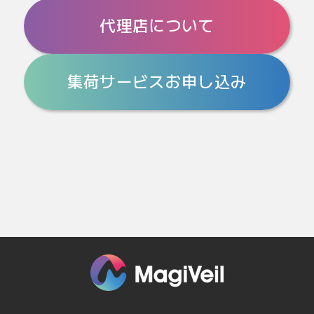
o
代理店について
k
集荷サービスお申し込み