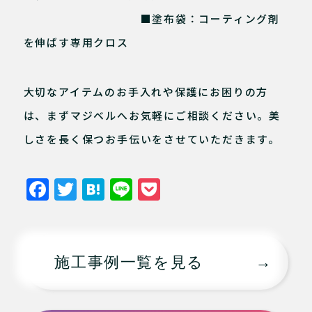
■塗布袋：コーティング剤
を伸ばす専用クロス
大切なアイテムのお手入れや保護にお困りの方
は、まずマジベルへお気軽にご相談ください。美
しさを長く保つお手伝いをさせていただきます。
F
T
H
Li
P
a
w
at
n
o
c
it
e
e
c
e
te
n
k
施工事例一覧を見る
b
r
a
et
o