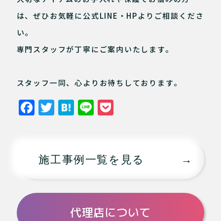
は、ぜひお気軽に公式LINE・HPよりご相談くださ
い。
専門スタッフが丁寧にご案内いたします。
スタッフ一同、心よりお待ちしております。
F
T
H
Li
P
a
w
at
n
o
c
it
e
e
c
e
te
n
k
施工事例一覧を見る
b
r
a
et
o
o
代理店について
k