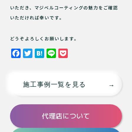
いただき、マジベルコーティングの魅力をご確認
いただければ幸いです。
どうぞよろしくお願いします。
F
T
H
Li
P
a
w
at
n
o
c
it
e
e
c
e
te
n
k
施工事例一覧を見る
b
r
a
et
o
o
代理店について
k